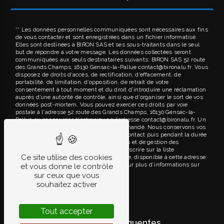
** Les données personnelles communiquées sont nécessaires aux fins
de vous contacter et sont enregistrées dans un fichier informatisé.
Elles sont destinées à BIRON SAS et ses sous-traitants dans le seul
but de répondre à votre message. Les données collectées seront
communiquées aux seuls destinataires suivants: BIRON SAS 52 route
des Grands Champs, 16130 Gensac-la-Pallue contact@bironalu.fr. Vous
disposez de droits d’accès, de rectification, d’effacement, de
portabilité, de limitation, d’opposition, de retrait de votre
consentement à tout moment et du droit d’introduire une réclamation
auprès d’une autorité de contrôle, ainsi que d’organiser le sort de vos
données post-mortem. Vous pouvez exercer ces droits par voie
postale à l'adresse 52 route des Grands Champs, 16130 Gensac-la-
Pallue ou par courrier électronique à l'adresse contact@bironalu.fr. Un
justificatif d'identité pourra vous être demandé. Nous conservons vos
données pendant la période de prise de contact puis pendant la durée
de prescription légale aux fins probatoires et de gestion des
contentieux. Vous avez le droit de vous inscrire sur la liste
Ce site utilise des cookies
d'opposition au démarchage téléphonique, disponible à cette adresse:
Bloctel.gouv.fr
. Consultez le site cnil.fr pour plus d’informations sur
et vous donne le contrôle
vos droits.
sur ceux que vous
souhaitez activer
Tout accepter
Recherches fréquentes