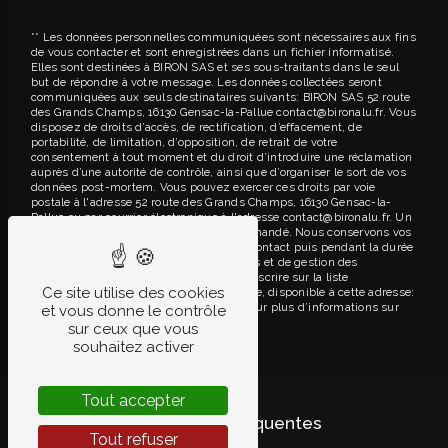
** Les données personnelles communiquées sont nécessaires aux fins
de vous contacter et sont enregistrées dans un fichier informatisé.
Elles sont destinées à BIRON SAS et ses sous-traitants dans le seul
but de répondre à votre message. Les données collectées seront
communiquées aux seuls destinataires suivants: BIRON SAS 52 route
des Grands Champs, 16130 Gensac-la-Pallue contact@bironalu.fr. Vous
disposez de droits d’accès, de rectification, d’effacement, de
portabilité, de limitation, d’opposition, de retrait de votre
consentement à tout moment et du droit d’introduire une réclamation
auprès d’une autorité de contrôle, ainsi que d’organiser le sort de vos
données post-mortem. Vous pouvez exercer ces droits par voie
postale à l'adresse 52 route des Grands Champs, 16130 Gensac-la-
Pallue ou par courrier électronique à l'adresse contact@bironalu.fr. Un
justificatif d'identité pourra vous être demandé. Nous conservons vos
données pendant la période de prise de contact puis pendant la durée
de prescription légale aux fins probatoires et de gestion des
contentieux. Vous avez le droit de vous inscrire sur la liste
Ce site utilise des cookies
d'opposition au démarchage téléphonique, disponible à cette adresse:
Bloctel.gouv.fr
. Consultez le site cnil.fr pour plus d’informations sur
et vous donne le contrôle
vos droits.
sur ceux que vous
souhaitez activer
Tout accepter
Recherches fréquentes
Tout refuser