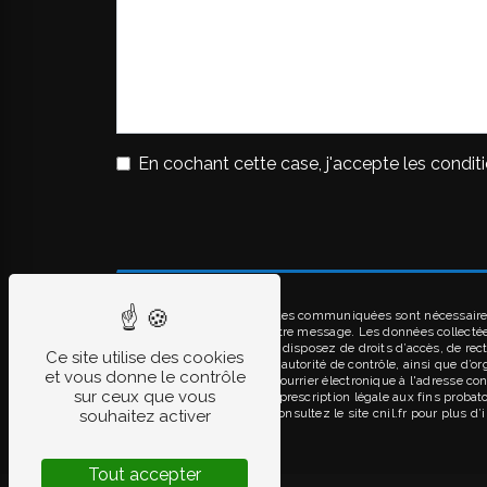
En cochant cette case, j'accepte les conditi
** Les données personnelles communiquées sont nécessaires a
seul but de répondre à votre message. Les données collect
contact@bironalu.fr. Vous disposez de droits d’accès, de rect
Ce site utilise des cookies
réclamation auprès d’une autorité de contrôle, ainsi que d’o
et vous donne le contrôle
Gensac-la-Pallue ou par courrier électronique à l'adresse co
sur ceux que vous
puis pendant la durée de prescription légale aux fins probato
adresse:
Bloctel.gouv.fr
. Consultez le site cnil.fr pour plus d
souhaitez activer
Tout accepter