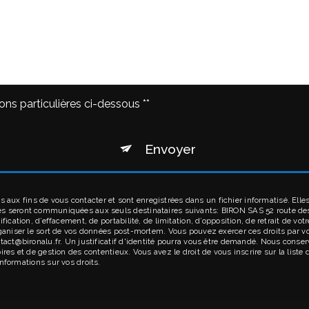
ons particulières ci-dessous **
Envoyer
ux fins de vous contacter et sont enregistrées dans un fichier informatisé. Elles
ées seront communiquées aux seuls destinataires suivants: BIRON SAS 52 route d
ification, d’effacement, de portabilité, de limitation, d’opposition, de retrait de 
rganiser le sort de vos données post-mortem. Vous pouvez exercer ces droits par v
ntact@bironalu.fr. Un justificatif d'identité pourra vous être demandé. Nous cons
ires et de gestion des contentieux. Vous avez le droit de vous inscrire sur la list
’informations sur vos droits.