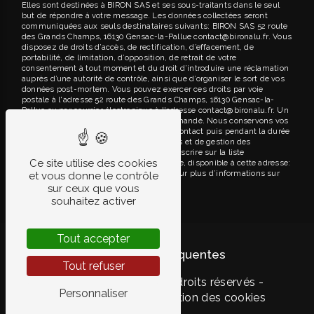
Elles sont destinées à BIRON SAS et ses sous-traitants dans le seul
but de répondre à votre message. Les données collectées seront
communiquées aux seuls destinataires suivants: BIRON SAS 52 route
des Grands Champs, 16130 Gensac-la-Pallue contact@bironalu.fr. Vous
disposez de droits d’accès, de rectification, d’effacement, de
portabilité, de limitation, d’opposition, de retrait de votre
consentement à tout moment et du droit d’introduire une réclamation
auprès d’une autorité de contrôle, ainsi que d’organiser le sort de vos
données post-mortem. Vous pouvez exercer ces droits par voie
postale à l'adresse 52 route des Grands Champs, 16130 Gensac-la-
Pallue ou par courrier électronique à l'adresse contact@bironalu.fr. Un
justificatif d'identité pourra vous être demandé. Nous conservons vos
données pendant la période de prise de contact puis pendant la durée
de prescription légale aux fins probatoires et de gestion des
contentieux. Vous avez le droit de vous inscrire sur la liste
Ce site utilise des cookies
d'opposition au démarchage téléphonique, disponible à cette adresse:
Bloctel.gouv.fr
. Consultez le site cnil.fr pour plus d’informations sur
et vous donne le contrôle
vos droits.
sur ceux que vous
souhaitez activer
Tout accepter
Recherches fréquentes
Tout refuser
©
Vistalid
- 2026 - Tous droits réservés -
Personnaliser
Mentions légales
-
Gestion des cookies