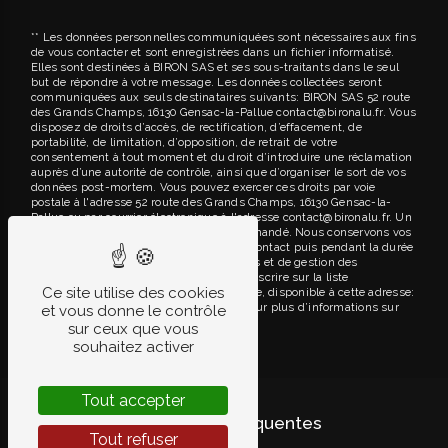
** Les données personnelles communiquées sont nécessaires aux fins
de vous contacter et sont enregistrées dans un fichier informatisé.
Elles sont destinées à BIRON SAS et ses sous-traitants dans le seul
but de répondre à votre message. Les données collectées seront
communiquées aux seuls destinataires suivants: BIRON SAS 52 route
des Grands Champs, 16130 Gensac-la-Pallue contact@bironalu.fr. Vous
disposez de droits d’accès, de rectification, d’effacement, de
portabilité, de limitation, d’opposition, de retrait de votre
consentement à tout moment et du droit d’introduire une réclamation
auprès d’une autorité de contrôle, ainsi que d’organiser le sort de vos
données post-mortem. Vous pouvez exercer ces droits par voie
postale à l'adresse 52 route des Grands Champs, 16130 Gensac-la-
Pallue ou par courrier électronique à l'adresse contact@bironalu.fr. Un
justificatif d'identité pourra vous être demandé. Nous conservons vos
données pendant la période de prise de contact puis pendant la durée
de prescription légale aux fins probatoires et de gestion des
contentieux. Vous avez le droit de vous inscrire sur la liste
Ce site utilise des cookies
d'opposition au démarchage téléphonique, disponible à cette adresse:
Bloctel.gouv.fr
. Consultez le site cnil.fr pour plus d’informations sur
et vous donne le contrôle
vos droits.
sur ceux que vous
souhaitez activer
Tout accepter
Recherches fréquentes
Tout refuser