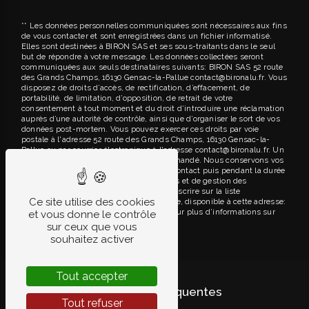
** Les données personnelles communiquées sont nécessaires aux fins
de vous contacter et sont enregistrées dans un fichier informatisé.
Elles sont destinées à BIRON SAS et ses sous-traitants dans le seul
but de répondre à votre message. Les données collectées seront
communiquées aux seuls destinataires suivants: BIRON SAS 52 route
des Grands Champs, 16130 Gensac-la-Pallue contact@bironalu.fr. Vous
disposez de droits d’accès, de rectification, d’effacement, de
portabilité, de limitation, d’opposition, de retrait de votre
consentement à tout moment et du droit d’introduire une réclamation
auprès d’une autorité de contrôle, ainsi que d’organiser le sort de vos
données post-mortem. Vous pouvez exercer ces droits par voie
postale à l'adresse 52 route des Grands Champs, 16130 Gensac-la-
Pallue ou par courrier électronique à l'adresse contact@bironalu.fr. Un
justificatif d'identité pourra vous être demandé. Nous conservons vos
données pendant la période de prise de contact puis pendant la durée
de prescription légale aux fins probatoires et de gestion des
contentieux. Vous avez le droit de vous inscrire sur la liste
Ce site utilise des cookies
d'opposition au démarchage téléphonique, disponible à cette adresse:
Bloctel.gouv.fr
. Consultez le site cnil.fr pour plus d’informations sur
et vous donne le contrôle
vos droits.
sur ceux que vous
souhaitez activer
Tout accepter
Recherches fréquentes
Tout refuser