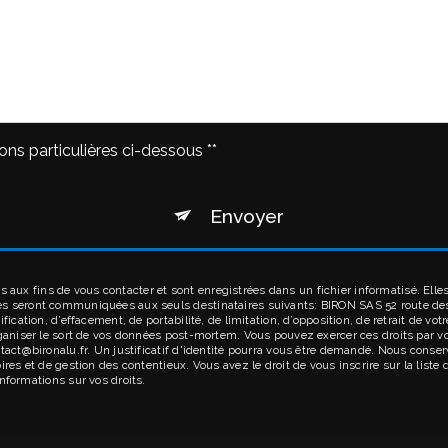
ons particulières ci-dessous **
Envoyer
ux fins de vous contacter et sont enregistrées dans un fichier informatisé. Elles
ées seront communiquées aux seuls destinataires suivants: BIRON SAS 52 route d
ification, d’effacement, de portabilité, de limitation, d’opposition, de retrait de 
rganiser le sort de vos données post-mortem. Vous pouvez exercer ces droits par v
ntact@bironalu.fr. Un justificatif d'identité pourra vous être demandé. Nous cons
ires et de gestion des contentieux. Vous avez le droit de vous inscrire sur la list
’informations sur vos droits.