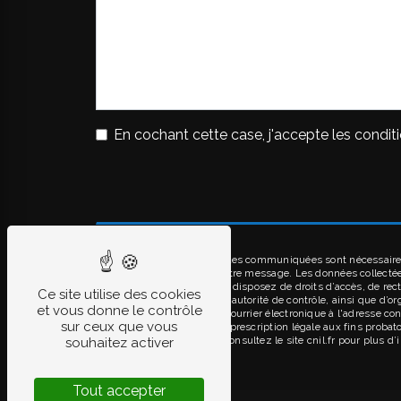
En cochant cette case, j'accepte les conditi
** Les données personnelles communiquées sont nécessaires a
seul but de répondre à votre message. Les données collect
contact@bironalu.fr. Vous disposez de droits d’accès, de rect
Ce site utilise des cookies
réclamation auprès d’une autorité de contrôle, ainsi que d’o
et vous donne le contrôle
Gensac-la-Pallue ou par courrier électronique à l'adresse co
sur ceux que vous
puis pendant la durée de prescription légale aux fins probato
adresse:
Bloctel.gouv.fr
. Consultez le site cnil.fr pour plus d
souhaitez activer
Tout accepter