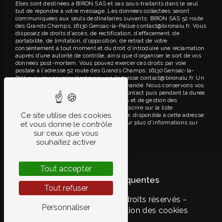
Elles sont destinées à BIRON SAS et ses sous-traitants dans le seul
but de répondre à votre message. Les données collectées seront
communiquées aux seuls destinataires suivants: BIRON SAS 52 route
des Grands Champs, 16130 Gensac-la-Pallue contact@bironalu.fr. Vous
disposez de droits d’accès, de rectification, d’effacement, de
portabilité, de limitation, d’opposition, de retrait de votre
consentement à tout moment et du droit d’introduire une réclamation
auprès d’une autorité de contrôle, ainsi que d’organiser le sort de vos
données post-mortem. Vous pouvez exercer ces droits par voie
postale à l'adresse 52 route des Grands Champs, 16130 Gensac-la-
Pallue ou par courrier électronique à l'adresse contact@bironalu.fr. Un
justificatif d'identité pourra vous être demandé. Nous conservons vos
données pendant la période de prise de contact puis pendant la durée
de prescription légale aux fins probatoires et de gestion des
contentieux. Vous avez le droit de vous inscrire sur la liste
Ce site utilise des cookies
d'opposition au démarchage téléphonique, disponible à cette adresse:
Bloctel.gouv.fr
. Consultez le site cnil.fr pour plus d’informations sur
et vous donne le contrôle
vos droits.
sur ceux que vous
souhaitez activer
Tout accepter
Recherches fréquentes
Tout refuser
©
Vistalid
- 2026 - Tous droits réservés -
Personnaliser
Mentions légales
-
Gestion des cookies