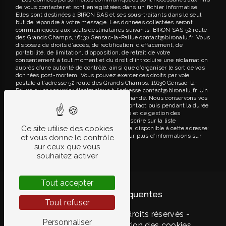
de vous contacter et sont enregistrées dans un fichier informatisé.
Elles sont destinées à BIRON SAS et ses sous-traitants dans le seul
but de répondre à votre message. Les données collectées seront
communiquées aux seuls destinataires suivants: BIRON SAS 52 route
des Grands Champs, 16130 Gensac-la-Pallue contact@bironalu.fr. Vous
disposez de droits d’accès, de rectification, d’effacement, de
portabilité, de limitation, d’opposition, de retrait de votre
consentement à tout moment et du droit d’introduire une réclamation
auprès d’une autorité de contrôle, ainsi que d’organiser le sort de vos
données post-mortem. Vous pouvez exercer ces droits par voie
postale à l'adresse 52 route des Grands Champs, 16130 Gensac-la-
Pallue ou par courrier électronique à l'adresse contact@bironalu.fr. Un
justificatif d'identité pourra vous être demandé. Nous conservons vos
données pendant la période de prise de contact puis pendant la durée
de prescription légale aux fins probatoires et de gestion des
contentieux. Vous avez le droit de vous inscrire sur la liste
Ce site utilise des cookies
d'opposition au démarchage téléphonique, disponible à cette adresse:
Bloctel.gouv.fr
. Consultez le site cnil.fr pour plus d’informations sur
et vous donne le contrôle
vos droits.
sur ceux que vous
souhaitez activer
Tout accepter
Recherches fréquentes
Tout refuser
©
Vistalid
- 2026 - Tous droits réservés -
Personnaliser
Mentions légales
-
Gestion des cookies