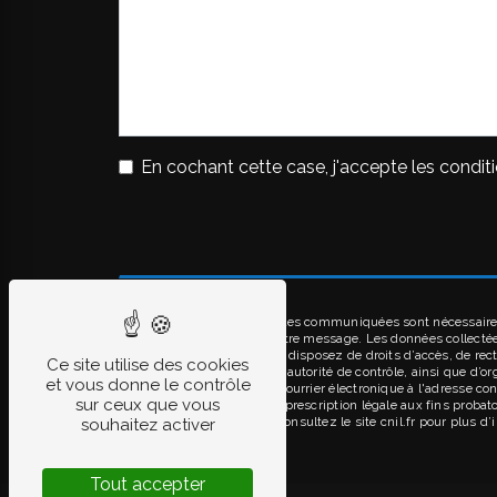
En cochant cette case, j'accepte les conditi
** Les données personnelles communiquées sont nécessaires a
seul but de répondre à votre message. Les données collect
contact@bironalu.fr. Vous disposez de droits d’accès, de rect
Ce site utilise des cookies
réclamation auprès d’une autorité de contrôle, ainsi que d’o
et vous donne le contrôle
Gensac-la-Pallue ou par courrier électronique à l'adresse co
sur ceux que vous
puis pendant la durée de prescription légale aux fins probato
adresse:
Bloctel.gouv.fr
. Consultez le site cnil.fr pour plus d
souhaitez activer
Tout accepter