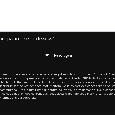
ons particulières ci-dessous **
Envoyer
ux fins de vous contacter et sont enregistrées dans un fichier informatisé. Elles
ées seront communiquées aux seuls destinataires suivants: BIRON SAS 52 route d
ification, d’effacement, de portabilité, de limitation, d’opposition, de retrait de 
rganiser le sort de vos données post-mortem. Vous pouvez exercer ces droits par v
ntact@bironalu.fr. Un justificatif d'identité pourra vous être demandé. Nous cons
ires et de gestion des contentieux. Vous avez le droit de vous inscrire sur la list
’informations sur vos droits.