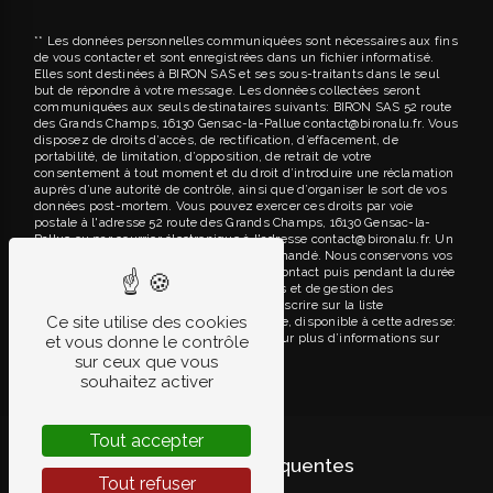
** Les données personnelles communiquées sont nécessaires aux fins
de vous contacter et sont enregistrées dans un fichier informatisé.
Elles sont destinées à BIRON SAS et ses sous-traitants dans le seul
but de répondre à votre message. Les données collectées seront
communiquées aux seuls destinataires suivants: BIRON SAS 52 route
des Grands Champs, 16130 Gensac-la-Pallue contact@bironalu.fr. Vous
disposez de droits d’accès, de rectification, d’effacement, de
portabilité, de limitation, d’opposition, de retrait de votre
consentement à tout moment et du droit d’introduire une réclamation
auprès d’une autorité de contrôle, ainsi que d’organiser le sort de vos
données post-mortem. Vous pouvez exercer ces droits par voie
postale à l'adresse 52 route des Grands Champs, 16130 Gensac-la-
Pallue ou par courrier électronique à l'adresse contact@bironalu.fr. Un
justificatif d'identité pourra vous être demandé. Nous conservons vos
données pendant la période de prise de contact puis pendant la durée
de prescription légale aux fins probatoires et de gestion des
contentieux. Vous avez le droit de vous inscrire sur la liste
Ce site utilise des cookies
d'opposition au démarchage téléphonique, disponible à cette adresse:
Bloctel.gouv.fr
. Consultez le site cnil.fr pour plus d’informations sur
et vous donne le contrôle
vos droits.
sur ceux que vous
souhaitez activer
Tout accepter
Recherches fréquentes
Tout refuser