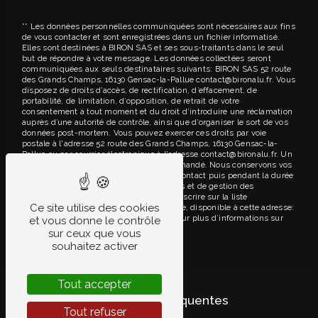
** Les données personnelles communiquées sont nécessaires aux fins
de vous contacter et sont enregistrées dans un fichier informatisé.
Elles sont destinées à BIRON SAS et ses sous-traitants dans le seul
but de répondre à votre message. Les données collectées seront
communiquées aux seuls destinataires suivants: BIRON SAS 52 route
des Grands Champs, 16130 Gensac-la-Pallue contact@bironalu.fr. Vous
disposez de droits d’accès, de rectification, d’effacement, de
portabilité, de limitation, d’opposition, de retrait de votre
consentement à tout moment et du droit d’introduire une réclamation
auprès d’une autorité de contrôle, ainsi que d’organiser le sort de vos
données post-mortem. Vous pouvez exercer ces droits par voie
postale à l'adresse 52 route des Grands Champs, 16130 Gensac-la-
Pallue ou par courrier électronique à l'adresse contact@bironalu.fr. Un
justificatif d'identité pourra vous être demandé. Nous conservons vos
données pendant la période de prise de contact puis pendant la durée
de prescription légale aux fins probatoires et de gestion des
contentieux. Vous avez le droit de vous inscrire sur la liste
Ce site utilise des cookies
d'opposition au démarchage téléphonique, disponible à cette adresse:
Bloctel.gouv.fr
. Consultez le site cnil.fr pour plus d’informations sur
et vous donne le contrôle
vos droits.
sur ceux que vous
souhaitez activer
Tout accepter
Recherches fréquentes
Tout refuser